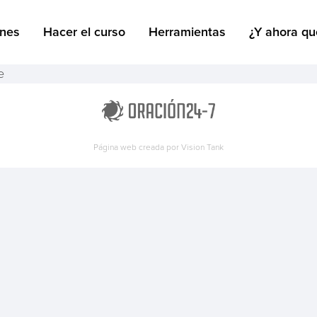
ones
Hacer el curso
Herramientas
¿Y ahora qu
e
Página web creada por
Vision Tank