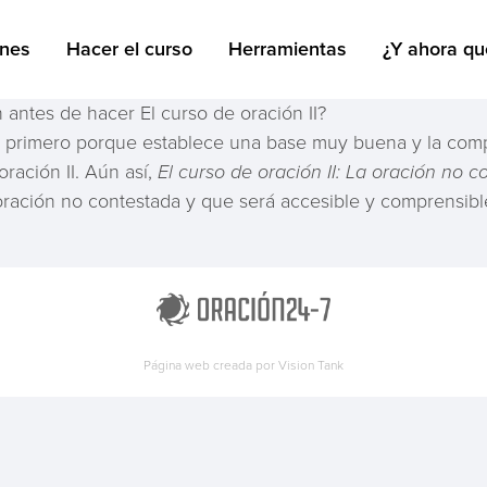
ones
Hacer el curso
Herramientas
¿Y ahora qu
 antes de hacer El curso de oración II?
primero porque establece una base muy buena y la compre
oración II. Aún así,
El curso de oración II: La oración no 
oración no contestada y que será accesible y comprensib
Página web creada por
Vision Tank